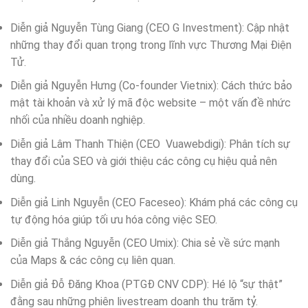
Diễn giả Nguyễn Tùng Giang (CEO G Investment): Cập nhật
những thay đổi quan trọng trong lĩnh vực Thương Mại Điện
Tử.
Diễn giả Nguyễn Hưng (Co-founder Vietnix): Cách thức bảo
mật tài khoản và xử lý mã độc website – một vấn đề nhức
nhối của nhiều doanh nghiệp.
Diễn giả Lâm Thanh Thiện (CEO Vuawebdigi): Phân tích sự
thay đổi của SEO và giới thiệu các công cụ hiệu quả nên
dùng.
Diễn giả Linh Nguyễn (CEO Faceseo): Khám phá các công cụ
tự động hóa giúp tối ưu hóa công việc SEO.
Diễn giả Thắng Nguyễn (CEO Umix): Chia sẻ về sức mạnh
của Maps & các công cụ liên quan.
Diễn giả Đỗ Đăng Khoa (PTGĐ CNV CDP): Hé lộ “sự thật”
đằng sau những phiên livestream doanh thu trăm tỷ.